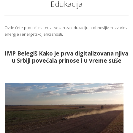
Edukacija
Ovde ćete pronaći materijal vezan za edukaciju o obnovljivim izvorima
energije i energetskoj efikasnosti.
IMP Belegiš Kako je prva digitalizovana njiva
u Srbiji povećala prinose i u vreme suše