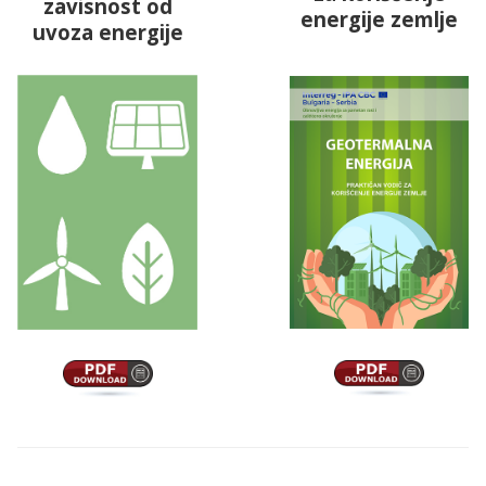
zavisnost od
energije zemlje
uvoza energije