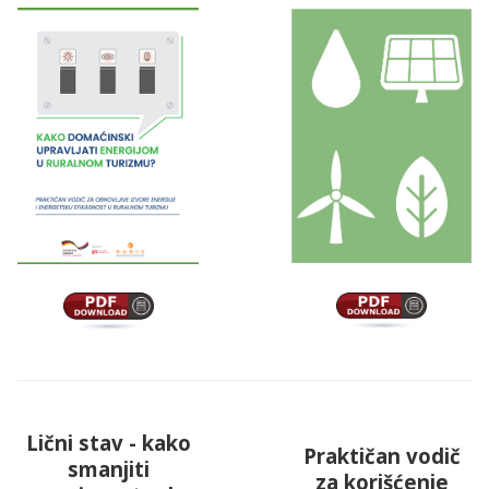
Lični stav - kako
Praktičan vodič
smanjiti
za korišćenje