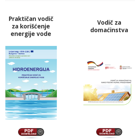
Praktičan vodič
Vodič za
za korišćenje
domaćinstva
energije vode