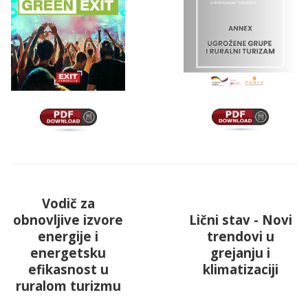
Vodič za
obnovljive izvore
Lični stav - Novi
energije i
trendovi u
energetsku
grejanju i
efikasnost u
klimatizaciji
ruralom turizmu