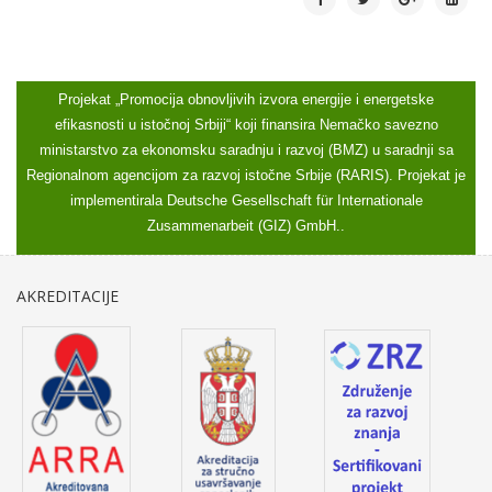
Projekat „Promocija obnovljivih izvora energije i energetske
efikasnosti u istočnoj Srbiji“ koji finansira Nemačko savezno
ministarstvo za ekonomsku saradnju i razvoj (BMZ) u saradnji sa
Regionalnom agencijom za razvoj istočne Srbije (RARIS). Projekat je
implementirala Deutsche Gesellschaft für Internationale
Zusammenarbeit (GIZ) GmbH..
AKREDITACIJE