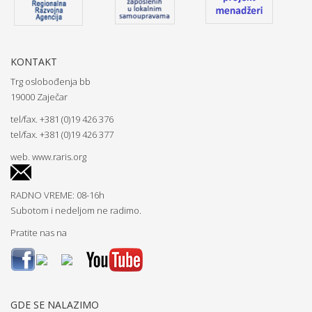
KONTAKT
Trg oslobođenja bb
19000 Zaječar
tel/fax. +381 (0)19 426 376
tel/fax. +381 (0)19 426 377
web.
www.raris.org
RADNO VREME: 08-16h
Subotom i nedeljom ne radimo.
Pratite nas na
GDE SE NALAZIMO