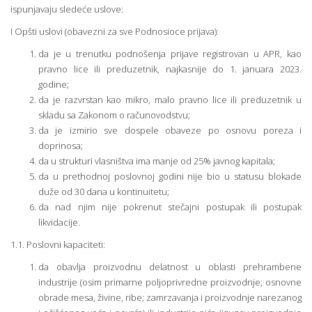
ispunjavaju sledeće uslove:
I Opšti uslovi (obavezni za sve Podnosioce prijava):
da je u trenutku podnošenja prijave registrovan u APR, kao
pravno lice ili preduzetnik, najkasnije do 1. januara 2023.
godine;
da je razvrstan kao mikro, malo pravno lice ili preduzetnik u
skladu sa Zakonom o računovodstvu;
da je izmirio sve dospele obaveze po osnovu poreza i
doprinosa;
da u strukturi vlasništva ima manje od 25% javnog kapitala;
da u prethodnoj poslovnoj godini nije bio u statusu blokade
duže od 30 dana u kontinuitetu;
da nad njim nije pokrenut stečajni postupak ili postupak
likvidacije.
1.1. Poslovni kapaciteti:
da obavlja proizvodnu delatnost u oblasti prehrambene
industrije (osim primarne poljoprivredne proizvodnje; osnovne
obrade mesa, živine, ribe; zamrzavanja i proizvodnje narezanog