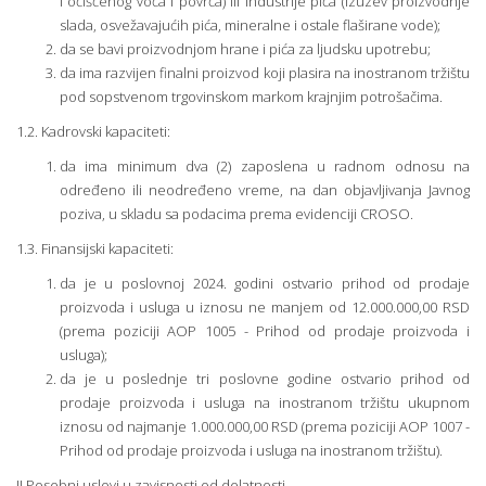
i očišćenog voća i povrća) ili industrije pića (izuzev proizvodnje
slada, osvežavajućih pića, mineralne i ostale flaširane vode);
da se bavi proizvodnjom hrane i pića za ljudsku upotrebu;
da ima razvijen finalni proizvod koji plasira na inostranom tržištu
pod sopstvenom trgovinskom markom krajnjim potrošačima.
1.2. Kadrovski kapaciteti:
da ima minimum dva (2) zaposlena u radnom odnosu na
određeno ili neodređeno vreme, na dan objavljivanja Javnog
poziva, u skladu sa podacima prema evidenciji CROSO.
1.3. Finansijski kapaciteti:
da je u poslovnoj 2024. godini ostvario prihod od prodaje
proizvoda i usluga u iznosu ne manjem od 12.000.000,00 RSD
(prema poziciji AOP 1005 - Prihod od prodaje proizvoda i
usluga);
da je u poslednje tri poslovne godine ostvario prihod od
prodaje proizvoda i usluga na inostranom tržištu ukupnom
iznosu od najmanje 1.000.000,00 RSD (prema poziciji AOP 1007 -
Prihod od prodaje proizvoda i usluga na inostranom tržištu).
II Posebni uslovi u zavisnosti od delatnosti