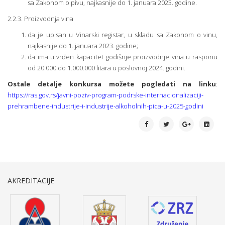
sa Zakonom o pivu, najkasnije do 1. januara 2023. godine.
2.2.3. Proizvodnja vina
da je upisan u Vinarski registar, u skladu sa Zakonom o vinu,
najkasnije do 1. januara 2023. godine;
da ima utvrđen kapacitet godišnje proizvodnje vina u rasponu
od 20.000 do 1.000.000 litara u poslovnoj 2024. godini.
Ostale detalje konkursa možete pogledati na linku
:
https://ras.gov.rs/javni-poziv-program-podrske-internacionalizaciji-
prehrambene-industrije-i-industrije-alkoholnih-pica-u-2025-godini
AKREDITACIJE