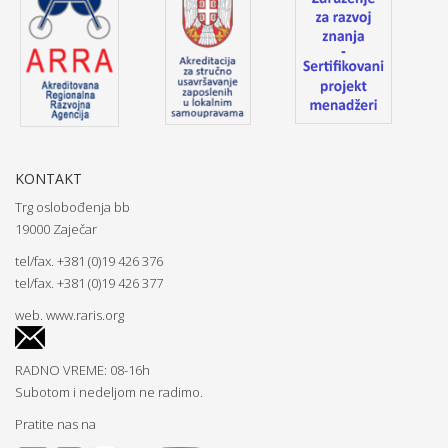
KONTAKT
Trg oslobođenja bb
19000 Zaječar
tel/fax. +381 (0)19 426 376
tel/fax. +381 (0)19 426 377
web.
www.raris.org
RADNO VREME: 08-16h
Subotom i nedeljom ne radimo.
Pratite nas na