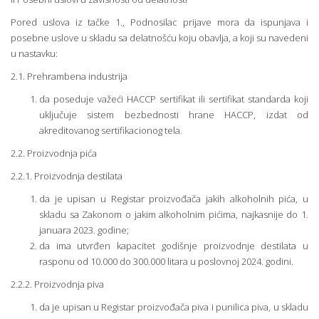
Pored uslova iz tačke 1., Podnosilac prijave mora da ispunjava i
posebne uslove u skladu sa delatnošću koju obavlja, a koji su navedeni
u nastavku:
2.1. Prehrambena industrija
da poseduje važeći HACCP sertifikat ili sertifikat standarda koji
uključuje sistem bezbednosti hrane HACCP, izdat od
akreditovanog sertifikacionog tela.
2.2. Proizvodnja pića
2.2.1. Proizvodnja destilata
da je upisan u Registar proizvođača jakih alkoholnih pića, u
skladu sa Zakonom o jakim alkoholnim pićima, najkasnije do 1.
januara 2023. godine;
da ima utvrđen kapacitet godišnje proizvodnje destilata u
rasponu od 10.000 do 300.000 litara u poslovnoj 2024. godini.
2.2.2. Proizvodnja piva
da je upisan u Registar proizvođača piva i punilica piva, u skladu