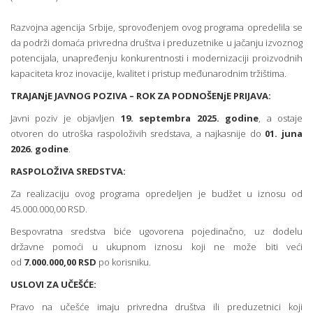
Razvojna agencija Srbije, sprovođenjem ovog programa opredelila se
da podrži domaća privredna društva i preduzetnike u jačanju izvoznog
potencijala, unapređenju konkurentnosti i modernizaciji proizvodnih
kapaciteta kroz inovacije, kvalitet i pristup međunarodnim tržištima.
TRAJANjE JAVNOG POZIVA – ROK ZA PODNOŠENjE PRIJAVA:
Javni poziv je objavljen
19. septembra 2025. godine
, a ostaje
otvoren do utroška raspoloživih sredstava, a najkasnije do
01. juna
2026. godine
.
RASPOLOŽIVA SREDSTVA:
Za realizaciju ovog programa opredeljen je budžet u iznosu od
45.000.000,00 RSD.
Bespovratna sredstva biće ugovorena pojedinačno, uz dodelu
državne pomoći u ukupnom iznosu koji ne može biti veći
od
7.000.000,00 RSD
po korisniku.
USLOVI ZA UČEŠĆE:
Pravo na učešće imaju privredna društva ili preduzetnici koji