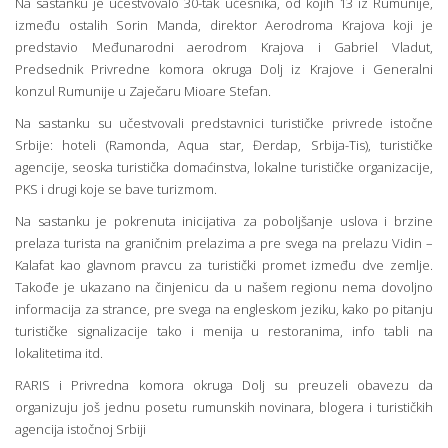
Na sastanku je učestvovalo 30-tak učesnika, od kojih 13 iz Rumunije,
između ostalih Sorin Manda, direktor Aerodroma Krajova koji je
predstavio Međunarodni aerodrom Krajova i Gabriel Vladut,
Predsednik Privredne komora okruga Dolj iz Krajove i Generalni
konzul Rumunije u Zaječaru Mioare Stefan.
Na sastanku su učestvovali predstavnici turističke privrede istočne
Srbije: hoteli (Ramonda, Aqua star, Đerdap, Srbija-Tis), turističke
agencije, seoska turistička domaćinstva, lokalne turističke organizacije,
PKS i drugi koje se bave turizmom.
Na sastanku je pokrenuta inicijativa za poboljšanje uslova i brzine
prelaza turista na graničnim prelazima a pre svega na prelazu Vidin –
Kalafat kao glavnom pravcu za turistički promet između dve zemlje.
Takođe je ukazano na činjenicu da u našem regionu nema dovoljno
informacija za strance, pre svega na engleskom jeziku, kako po pitanju
turističke signalizacije tako i menija u restoranima, info tabli na
lokalitetima itd.
RARIS i Privredna komora okruga Dolj su preuzeli obavezu da
organizuju još jednu posetu rumunskih novinara, blogera i turističkih
agencija istočnoj Srbiji