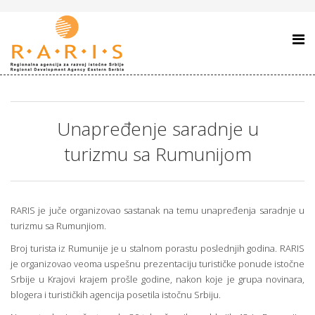
Unapređenje saradnje u
turizmu sa Rumunijom
RARIS je juče organizovao sastanak na temu unapređenja saradnje u
turizmu sa Rumunjiom.
Broj turista iz Rumunije je u stalnom porastu poslednjih godina. RARIS
je organizovao veoma uspešnu prezentaciju turističke ponude istočne
Srbije u Krajovi krajem prošle godine, nakon koje je grupa novinara,
blogera i turističkih agencija posetila istočnu Srbiju.