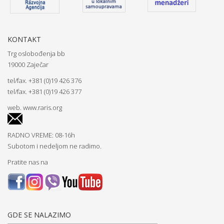
KONTAKT
Trg oslobođenja bb
19000 Zaječar
tel/fax. +381 (0)19 426 376
tel/fax. +381 (0)19 426 377
web.
www.raris.org
RADNO VREME: 08-16h
Subotom i nedeljom ne radimo.
Pratite nas na
GDE SE NALAZIMO