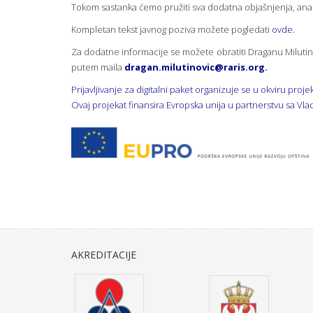
Tokom sastanka ćemo pružiti sva dodatna objašnjenja, analiz
Kompletan tekst javnog poziva možete pogledati
ovde.
Za dodatne informacije se možete obratiti Draganu Milutin
putem maila
dragan.milutinovic@raris.org
.
Prijavljivanje za digitalni paket organizuje se u okviru proj
Ovaj projekat finansira Evropska unija u partnerstvu sa V
AKREDITACIJE