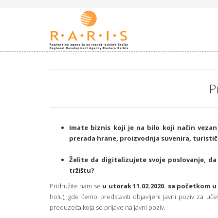
P
Imate biznis koji je na bilo koji način veza
prerada hrane, proizvodnja suvenira, turistič
Želite da digitalizujete svoje poslovanje, d
tržištu?
Pridružite nam se
u utorak 11.02.2020. sa početkom 
holu), gde ćemo predstaviti objavljeni Javni poziv za uč
preduzeća koja se prijave na javni poziv.