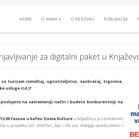
HOME
O NAMA
O REGIONU
PUBLIKACIJE
rijavljivanje za digitalni paket u Knjažev
n za turizam (smeštaj, ugostiteljstvo, saobraćaj, trgovina,
ke usluge itd.)?
a poslujete na savremeniji način i budete konkurentniji na
u 12:00 časova u kafeu Doma Kulture
u Knjaževcu (u centralnom
ešće u projektu GO DIGITAL!, kao i šta sve dobijaju preduzetnici i