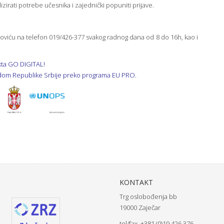
irati potrebe učesnika i zajednički popuniti prijave.
oviću na telefon 019/426-377 svakog radnog dana od 8 do 16h, kao i
ekta GO DIGITAL!
ladom Republike Srbije preko programa EU PRO.
KONTAKT
Trg oslobođenja bb
19000 Zaječar
tel/fax. +381 (0)19 426 376