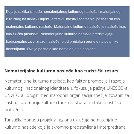
Koja je razlika između nematerijalnog kulturnog nasleđa i materijalnog
kulturnog nasleđa? Objekti, artefakti, mesta i spomenici poznati su kao
materijalno kulturno nasleđe. Materijalno kulturno nasleđe je nasleđe koje
ima fizičko prisustvo. Nematerijalno kulturno nasleđe predstavljaju
tradicionalne žive izraze nasleđene od predaka i prenete na potomke
decenijama. Ovo je poznato kao nematerijalno nasleđe.
Nematerijalno kulturno nasleđe kao turistički resurs
Nematerijalno kulturno nasleđe, kao faktor promocije i razvoja
kulturnog i nacionalnog identiteta, u fokusu je pažnje UNESCO-a,
UNWTO-a i drugih međunarodnih organizacija specijalizovanih za
zaštitu i promociju kulture i turizma, stvarajući tako turističku
potražnju.
Turistička ponuda projekta regiona uključuje nematerijalno
kulturno nasleđe koje je skromno predstavljena i interpretirana.