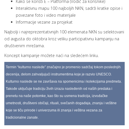
Kako se koristi E – Platforma (Vodič za korisnike)
Interaktivnu mapu 100 najboljih NKN, sadrži kratke opise i
povezane foto i video materijale
Informacije vezane za projekat
Najbolji i najreprezentativnijih 100 elemenata NKN su selektovani
od avgusta do oktobra kroz veliku participativnu kampanju na
društvenim mrežama.
Koncept kampanje možete naći na sledećem linku.
Termin “kulturno nasleđe” značajno je promenio sadržaj tokom poslednjih
decenija, delom zahvaljujući instrumentima koje je razvio UNESCO.
Kulturno nasleđe se ne završava na spomenicima i kolekcijama predmeta.
Takođe uključuje tradiciju živih izraza nasleđenih od naših predaka i
prenetu na naše potomke, kao što su usmena tradicija, izvođačke
umetnosti, društveni običaji, rituali, svečanih događaja, znanja i veštine
koje se tiču prirode i univerzuma ili znanja i veština vezana za
tradicionalne zanate.