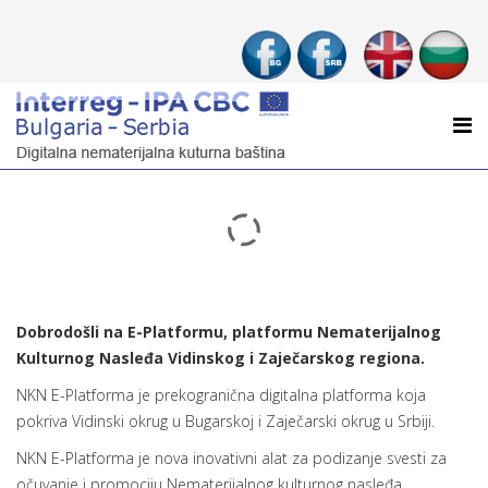
© Free
Joomla! 3 Modules
- by
VinaGecko.com
Dobrodošli na E-Platformu, platformu Nematerijalnog
Kulturnog Nasleđa Vidinskog i Zaječarskog regiona.
NKN E-Platforma je prekogranična digitalna platforma koja
pokriva Vidinski okrug u Bugarskoj i Zaječarski okrug u Srbiji.
NKN E-Platforma je nova inovativni alat za podizanje svesti za
očuvanje i promociju Nematerijalnog kulturnog nasleđa