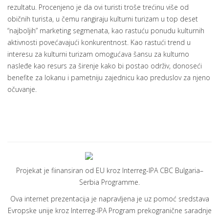
rezultatu. Procenjeno je da ovi turisti troše trećinu više od
običnih turista, u čemu rangiraju kulturni turizam u top deset
“najboljih” marketing segmenata, kao rastuću ponudu kulturnih
aktivnosti povećavajući konkurentnost. Kao rastući trend u
interesu za kulturni turizam omogućava šansu za kulturno
nasleđe kao resurs za širenje kako bi postao održiv, donoseći
benefite za lokanu i pametniju zajednicu kao preduslov za njeno
očuvanje.
Projekat je fiinansiran od EU kroz Interreg-IPA CBC Bulgaria–
Serbia Programme.
Ova internet prezentacija je napravljena je uz pomoć sredstava
Evropske unije kroz Interreg-IPA Program prekogranične saradnje