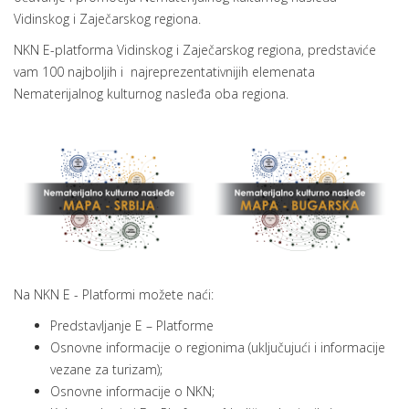
Vidinskog i Zaječarskog regiona.
NKN E-platforma Vidinskog i Zaječarskog regiona, predstaviće
vam 100 najboljih i najreprezentativnijih elemenata
Nematerijalnog kulturnog nasleđa oba regiona.
Na NKN E - Platformi možete naći:
Predstavljanje E – Platforme
Osnovne informacije o regionima (uključujući i informacije
vezane za turizam);
Osnovne informacije o NKN;