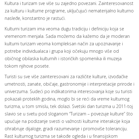
Kultura i turizam sve više su zajedno povezani. Zainteresovanost
za kulturu i kulturne programe, uključujući nematerijalno kulturno
nasleđe, konstantno je rastući.
Kulturni turizam ima veoma dugu tradiciju i definiciju koja se
vremenom menjala. Sada možemo da kažemo da je moderan
kulturni turizam veoma kompleksan način za upoznavanje i
potrebe individualaca i grupa koji očekuju mnogo više od
običnog obilaska kulturnih i istoričkih spomenika ili muzeja
tokom njihove posete.
Turisti su sve više zainteresovani za različite kulture, izvođačke
umetnosti, zanate, običaje, gastronomije i interpretacije prirode i
univerzuma. Sudeći po indikatorima interesovanja koje su turisti
pokazali proteklih godina, moglo bi se reći da vreme kulturnog
turizma, u tom smislu, tek dolazi. Svetski dan turizma u 2011-toj
slavio se u svetu pod sloganom “Turizam – povezuje kulture” što
upućuje na podizanje svesti o važnosti kulturne interakcije koja
ohrabruje dijaloge, gradi razumevanje i promoviše toleranciju.
Rast kulturnog turizma se takođe ogleda i u finansijskom